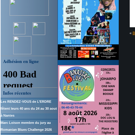
«
B
Adhésion en ligne
Infos récentes
Les RENDEZ-VOUS de L’ERDRE
fêtent leurs 40 ans du 24 au 30 aout
à Nantes
Marc Loison membre du jury au
Romanian Blues Challenge 2026