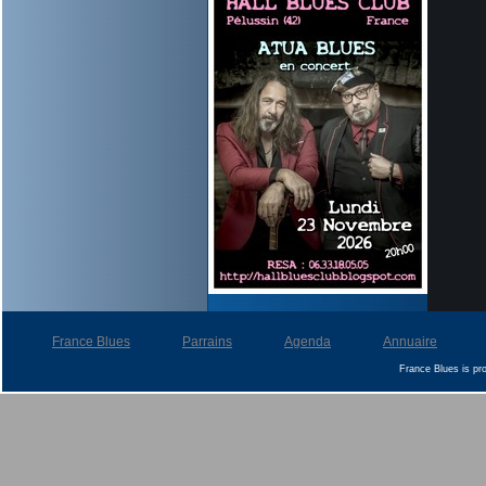
France Blues
Parrains
Agenda
Annuaire
France Blues is p