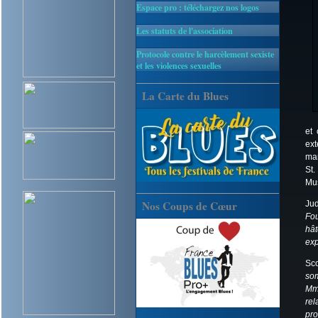
Espace pro : téléchargez nos logos
Les statuts de l'association
Protocole contre le harcèlement sexiste
et les violences sexuelles
La Carte du Blues
et 
ext
mar
St.
Mus
Nos Coups de Cœur
Ju
Fou
hât
exp
Sco
som
Mme
rel
pro