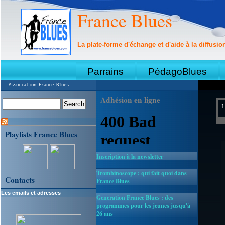
France Blues
La plate-forme d'échange et d'aide à la diffusio
Parrains
PédagoBlues
Association France Blues
Adhésion en ligne
1
Playlists France Blues
Inscription à la newsletter
Trombinoscope : qui fait quoi dans
Contacts
France Blues
Les emails et adresses
Generation France Blues : des
programmes pour les jeunes jusqu'à
26 ans