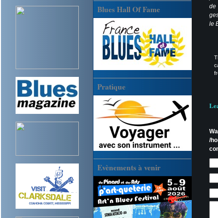
de 
Blues Hall Of Fame
ges
le 
T
c
f
Pratique
Le
Wa
/h
co
Evènements à venir