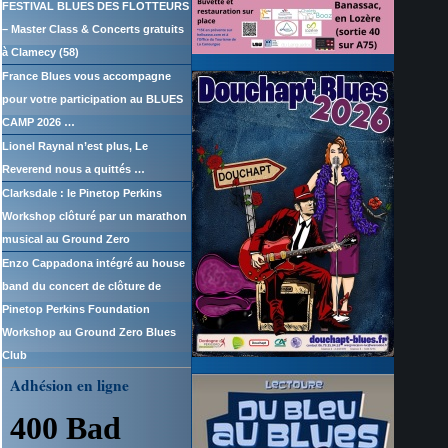
FESTIVAL BLUES DES FLOTTEURS
– Master Class & Concerts gratuits
à Clamecy (58)
France Blues vous accompagne
pour votre participation au BLUES
CAMP 2026 …
Lionel Raynal n’est plus, Le
Reverend nous a quittés …
Clarksdale : le Pinetop Perkins
Workshop clôturé par un marathon
musical au Ground Zero
Enzo Cappadona intégré au house
band du concert de clôture de
Pinetop Perkins Foundation
Workshop au Ground Zero Blues
Club
Adhésion en ligne