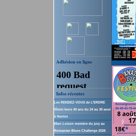
Adhésion en ligne
Infos récentes
Les RENDEZ-VOUS de L’ERDRE
fêtent leurs 40 ans du 24 au 30 aout
à Nantes
Marc Loison membre du jury au
Romanian Blues Challenge 2026