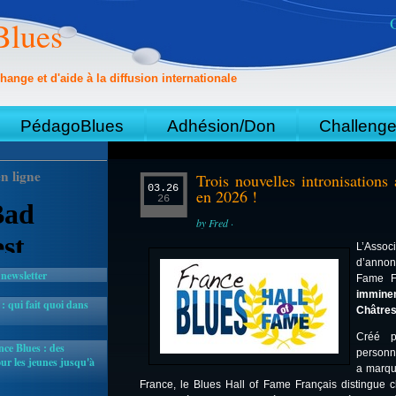
Blues
hange et d'aide à la diffusion internationale
PédagoBlues
Adhésion/Don
Challeng
n ligne
Trois nouvelles intronisation
03.26
en 2026 !
26
by Fred ·
L’Asso
d’annon
 newsletter
Fame F
immine
 qui fait quoi dans
Châtres
Créé po
ce Blues : des
personna
r les jeunes jusqu'à
a marqué
France, le Blues Hall of Fame Français distingue c