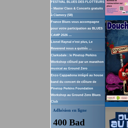
FESTIVAL BLUES DES FLOTTEURS
– Master Class & Concerts gratuits
à Clamecy (58)
France Blues vous accompagne
pour votre participation au BLUES
CAMP 2026 …
Lionel Raynal n’est plus, Le
Reverend nous a quittés …
Clarksdale : le Pinetop Perkins
Workshop clôturé par un marathon
musical au Ground Zero
Enzo Cappadona intégré au house
band du concert de clôture de
Pinetop Perkins Foundation
Workshop au Ground Zero Blues
Club
Adhésion en ligne