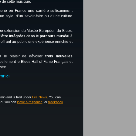
ité de cette musique.
 mené en France une carrière suffisamment 
un style, d’un savoir-faire ou d’une culture 
Après quatre promotions déjà visibles dans la superbe extension du Musée Européen du Blues, 
d’être intégrées dans le parcours muséal
 à 
 offrant au public une expérience enrichie et 
 le plaisir de dévoiler 
trois nouvelles 
iciellement le Blues Hall of Fame Français et 
usée.
ir ici
min and is filed under
Les News
. You can
ed. You can
leave a response
, or
trackback