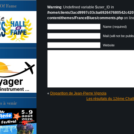
 Of Fame
Warning
: Undefined variable $user_ID in
/home/clients/3acd9997c03cba692647680542c420
content/themes/FranceBlues/comments.php
on lin
Name (required)
Mail (will not be publi
Website
«
Disparition de Jean-Pierre Vignola
Les résultats du 12ème Chal
 à venir