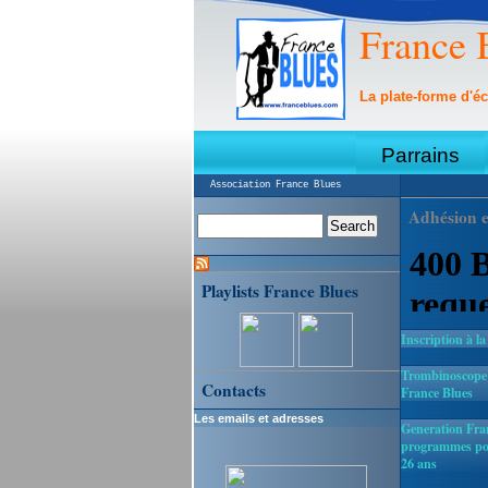
France 
La plate-forme d'éc
Parrains
Association France Blues
Adhésion e
Playlists France Blues
Inscription à la
Trombinoscope :
Contacts
France Blues
Les emails et adresses
Generation Fran
programmes pou
26 ans