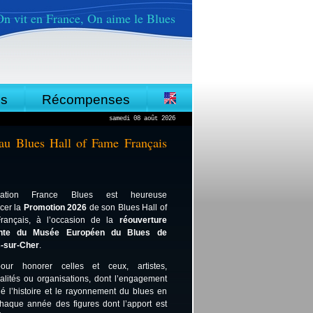
On vit en France, On aime le Blues
es
Récompenses
samedi 08 août 2026
s au Blues Hall of Fame Français
ciation France Blues est heureuse
cer la
Promotion 2026
de son Blues Hall of
rançais, à l’occasion de la
réouverture 
nte du Musée Européen du Blues de 
-sur-Cher
.
ur honorer celles et ceux, artistes, 
lités ou organisations, dont l’engagement 
 l’histoire et le rayonnement du blues en 
haque année des figures dont l’apport est 