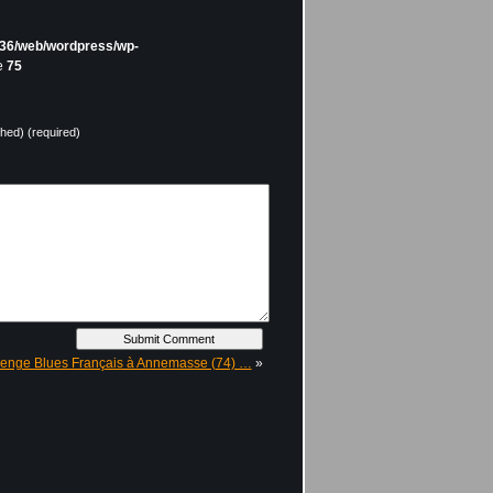
36/web/wordpress/wp-
e
75
shed) (required)
lenge Blues Français à Annemasse (74) …
»