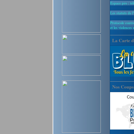
Espace pro : té
Les statuts de l
Protocole contre
et les violences 
La Carte d
Nos Coups