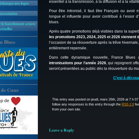
essentiel à la transmission, à la diffusion et à la vital
léchargez nos logos
Pour être intronisé, il faut être Français ou avoir
'association
longue et influente pour avoir contribué à l’essor d’
blues.
 le harcèlement sexiste
sexuelles
les promotions 2023, 2024, 2025 et 2026 viennent 
u Blues
l’occasion de sa réouverture après la trêve hivernale,
entièrement repensée.
Dans cette dynamique nouvelle, France Blues a
intronisations pour l’année 2026
, qui rejoignent off
seront présentées au public dès la réouverture du m
C’est à découvr
 de Cœur
This entry was posted on jeudi, mars 26th, 2026 at 7 h 07 
follow any responses to this entry through the
RSS 2.0
fe
from your own site.
Leave a Reply