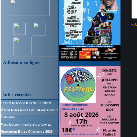
«
A
Adhésion en ligne
Infos récentes
Les RENDEZ-VOUS de L’ERDRE
fêtent leurs 40 ans du 24 au 30 aout
à Nantes
Marc Loison membre du jury au
Romanian Blues Challenge 2026