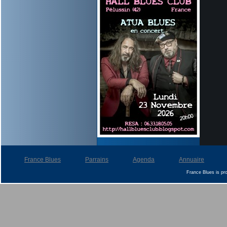
France Blues
Parrains
Agenda
Annuaire
France Blues is p