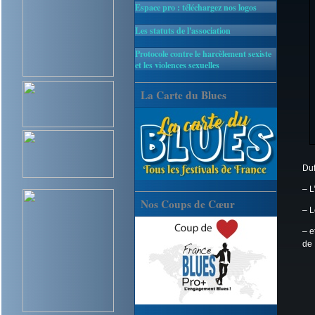
Espace pro : téléchargez nos logos
Les statuts de l'association
Protocole contre le harcèlement sexiste
et les violences sexuelles
La Carte du Blues
Duf
– L
Nos Coups de Cœur
– L
– e
de 