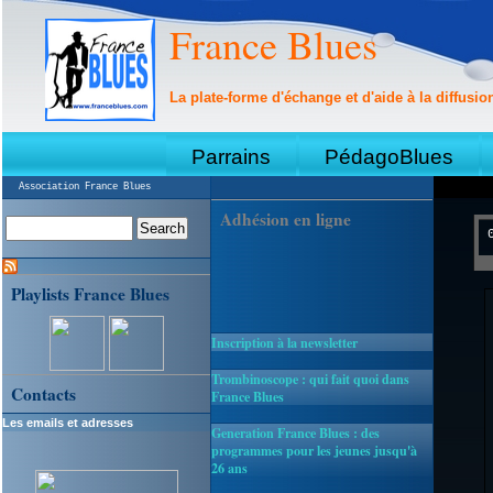
France Blues
La plate-forme d'échange et d'aide à la diffusio
Parrains
PédagoBlues
Association France Blues
Adhésion en ligne
Playlists France Blues
Inscription à la newsletter
Trombinoscope : qui fait quoi dans
Contacts
France Blues
Les emails et adresses
Generation France Blues : des
programmes pour les jeunes jusqu'à
26 ans