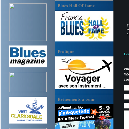
Blues Hall Of Fame
T
f
f
Pratique
Le
Wa
/h
co
Evènements à venir