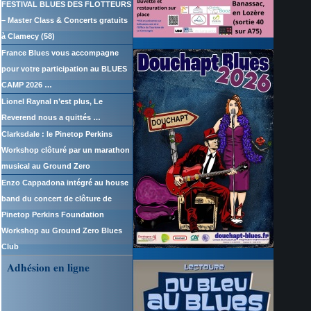
FESTIVAL BLUES DES FLOTTEURS
– Master Class & Concerts gratuits
à Clamecy (58)
France Blues vous accompagne
pour votre participation au BLUES
CAMP 2026 …
Lionel Raynal n’est plus, Le
Reverend nous a quittés …
Clarksdale : le Pinetop Perkins
Workshop clôturé par un marathon
musical au Ground Zero
Enzo Cappadona intégré au house
band du concert de clôture de
Pinetop Perkins Foundation
Workshop au Ground Zero Blues
Club
Adhésion en ligne