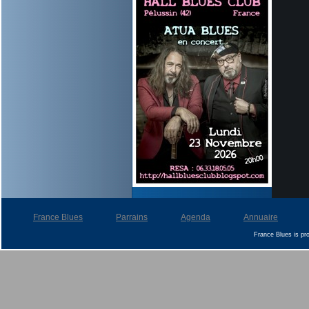
France Blues
Parrains
Agenda
Annuaire
France Blues is p