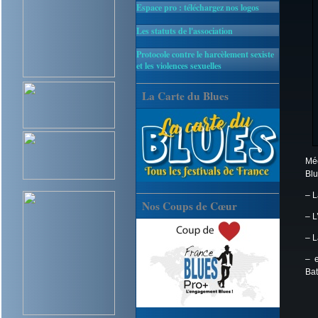
Espace pro : téléchargez nos logos
Les statuts de l'association
Protocole contre le harcèlement sexiste
et les violences sexuelles
La Carte du Blues
Méc
Bl
– L
Nos Coups de Cœur
– L
– L
– e
Bat