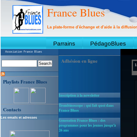
France Blues
La plate-forme d'échange et d'aide à la diffusio
Parrains
PédagoBlues
Association France Blues
Adhésion en ligne
1
Playlists France Blues
Inscription à la newsletter
Trombinoscope : qui fait quoi dans
Contacts
France Blues
Les emails et adresses
Generation France Blues : des
programmes pour les jeunes jusqu'à
26 ans