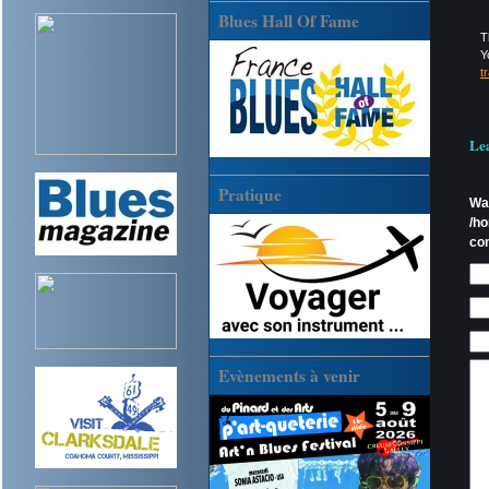
Blues Hall Of Fame
T
Y
t
Le
Pratique
Wa
/h
co
Evènements à venir