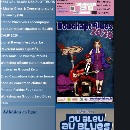
FESTIVAL BLUES DES FLOTTEURS
– Master Class & Concerts gratuits
à Clamecy (58)
France Blues vous accompagne
pour votre participation au BLUES
CAMP 2026 …
Lionel Raynal n’est plus, Le
Reverend nous a quittés …
Clarksdale : le Pinetop Perkins
Workshop clôturé par un marathon
musical au Ground Zero
Enzo Cappadona intégré au house
band du concert de clôture de
Pinetop Perkins Foundation
Workshop au Ground Zero Blues
Club
Adhésion en ligne