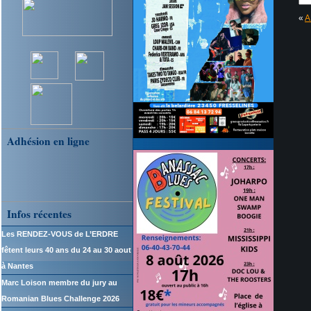
«
A
Adhésion en ligne
Infos récentes
Les RENDEZ-VOUS de L’ERDRE
fêtent leurs 40 ans du 24 au 30 aout
à Nantes
Marc Loison membre du jury au
Romanian Blues Challenge 2026