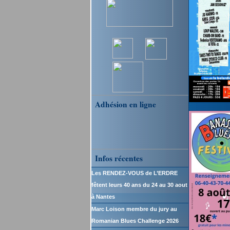
Adhésion en ligne
Infos récentes
Les RENDEZ-VOUS de L’ERDRE
fêtent leurs 40 ans du 24 au 30 aout
à Nantes
Marc Loison membre du jury au
Romanian Blues Challenge 2026