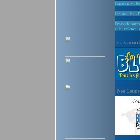
Espace pro : té
Les statuts de l
Protocole contre
et les violences 
La Carte d
Nos Coups