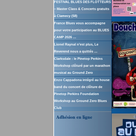
FESTIVAL BLUES DES FLOTTEURS
– Master Class & Concerts gratuits
à Clamecy (58)
France Blues vous accompagne
pour votre participation au BLUES
CAMP 2026 …
Lionel Raynal n’est plus, Le
Reverend nous a quittés …
Clarksdale : le Pinetop Perkins
Workshop clôturé par un marathon
musical au Ground Zero
Enzo Cappadona intégré au house
band du concert de clôture de
Pinetop Perkins Foundation
Workshop au Ground Zero Blues
Club
Adhésion en ligne