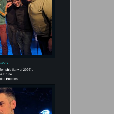
rothers
Memphis (janvier 2026) :
ane Drune
oted Boobies