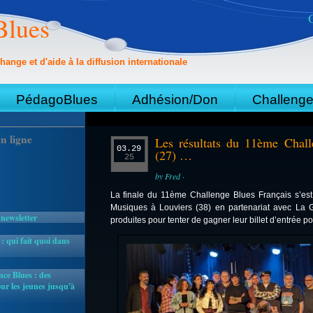
Blues
hange et d'aide à la diffusion internationale
PédagoBlues
Adhésion/Don
Challeng
n ligne
Les résultats du 11ème Chall
03.29
(27) …
25
by Fred ·
La finale du 11ème Challenge Blues Français s’es
Musiques à Louviers (38) en partenariat avec La 
 newsletter
produites pour tenter de gagner leur billet d’entrée p
 qui fait quoi dans
ce Blues : des
r les jeunes jusqu'à