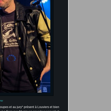
une
upes et au jury* présent à Louviers et bien