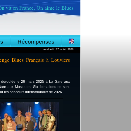
On vit en France, On aime le Blues
es
Récompenses
vendredi 07 août 2026
enge Blues Français à Louviers
t déroulée le 29 mars 2025 à La Gare aux
Gare aux Musiques. Six formations se sont
our les concours internationaux de 2026.