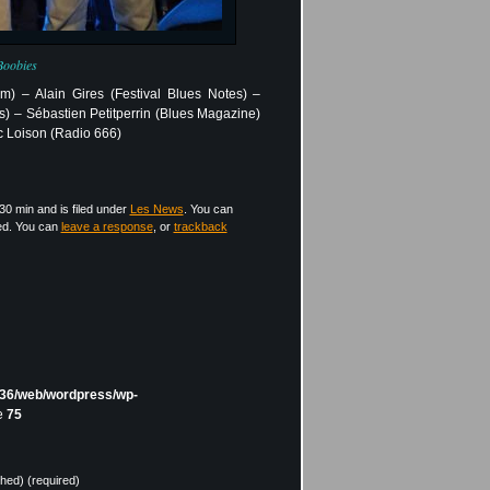
Boobies
) – Alain Gires (Festival Blues Notes) –
) – Sébastien Petitperrin (Blues Magazine)
c Loison (Radio 666)
30 min and is filed under
Les News
. You can
ed. You can
leave a response
, or
trackback
36/web/wordpress/wp-
e
75
shed) (required)