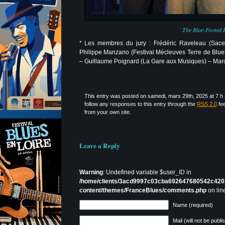
The Blue-Footed 
* Les membres du jury : Frédéric Raveleau (Sacem
Philippe Manzano (Festival Mécleuves Terre de Blues
– Guillaume Poignard (La Gare aux Musiques) – Mar
This entry was posted on samedi, mars 29th, 2025 at 7 h 
follow any responses to this entry through the
RSS 2.0
fe
from your own site.
Leave a Reply
Warning
: Undefined variable $user_ID in
/home/clients/3acd9997c03cba692647680542c420
content/themes/FranceBlues/comments.php
on lin
Name (required)
Mail (will not be publi