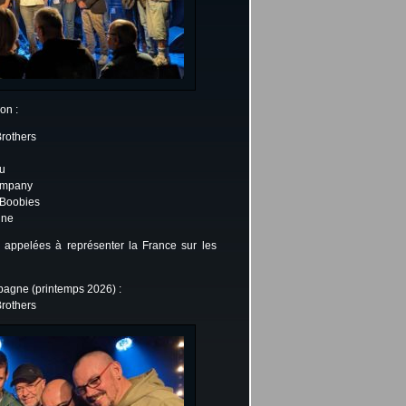
on :
rothers
u
ompany
 Boobies
une
s appelées à représenter la France sur les
agne (printemps 2026) :
rothers