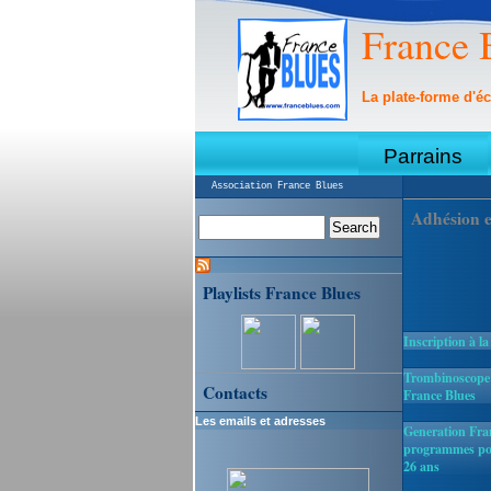
France 
La plate-forme d'éc
Parrains
Association France Blues
Adhésion e
Playlists France Blues
Inscription à la
Trombinoscope :
Contacts
France Blues
Les emails et adresses
Generation Fran
programmes pou
26 ans