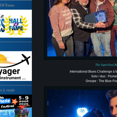
 Of Fame
The SuperSoul B
International Blues Challenge à 
Solo / duo : Flori
Groupe : The Blue-Fo
 à venir