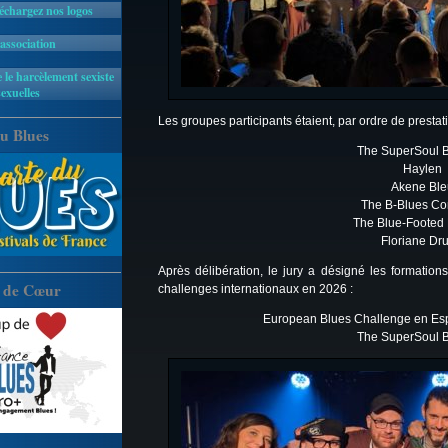
léchargez nos logos
'association
 le harcèlement sexiste
sexuelles
Les groupes participants étaient, par ordre de prestati
u Blues
The SuperSoul B
Haylen
Akene Ble
The B-Blues C
The Blue-Footed
Floriane Dr
Après délibération, le jury a désigné les formation
 de Cœur
challenges internationaux en 2026 :
European Blues Challenge en Esp
The SuperSoul B