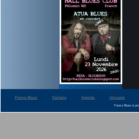
France Blues
Parrains
Agenda
Annuaire
France Blues is p