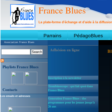
France Blues
La plate-forme d'échange et d'aide à la diffusio
Parrains
PédagoBlues
Association France Blues
Adhésion en ligne
Bl
Playlists France Blues
Inscription à la newsletter
Trombinoscope : qui fait quoi dans
Contacts
France Blues
Les emails et adresses
Generation France Blues : des
programmes pour les jeunes jusqu'à
26 ans