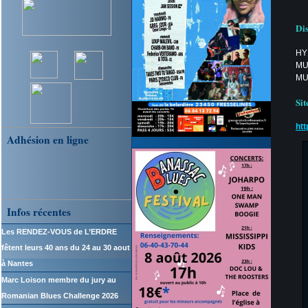
Di
HY
MU
MU
Sit
ht
Adhésion en ligne
Infos récentes
Les RENDEZ-VOUS de L’ERDRE
fêtent leurs 40 ans du 24 au 30 aout
à Nantes
Marc Loison membre du jury au
Romanian Blues Challenge 2026