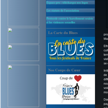
Espace pro : téléchargez nos logos
Les statuts de l'association
Protocole contre le harcèlement sexiste
et les violences sexuelles
La Carte du Blues
pro
Mae
Eth
cul
ter
vie
se
Nos Coups de Cœur
Ini
de 
di
nou
vol
mor
Dan
pay