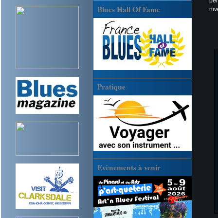
péi
Blues Hall Of Fame
niv
Pratique
Evènements à venir