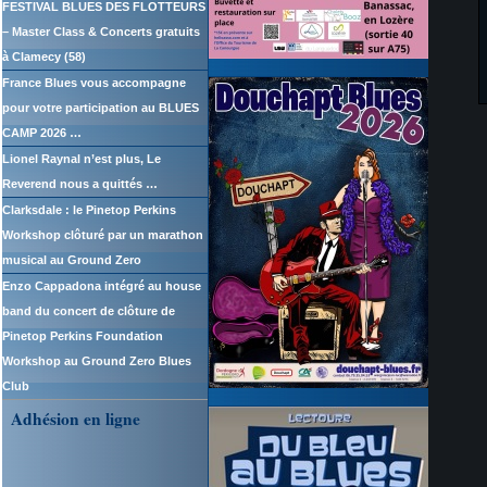
FESTIVAL BLUES DES FLOTTEURS
– Master Class & Concerts gratuits
à Clamecy (58)
France Blues vous accompagne
pour votre participation au BLUES
CAMP 2026 …
Lionel Raynal n’est plus, Le
Reverend nous a quittés …
Clarksdale : le Pinetop Perkins
Workshop clôturé par un marathon
musical au Ground Zero
Enzo Cappadona intégré au house
band du concert de clôture de
Pinetop Perkins Foundation
Workshop au Ground Zero Blues
Club
Adhésion en ligne