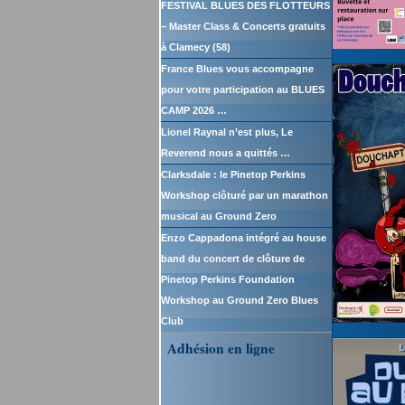
FESTIVAL BLUES DES FLOTTEURS
– Master Class & Concerts gratuits
à Clamecy (58)
France Blues vous accompagne
pour votre participation au BLUES
CAMP 2026 …
Lionel Raynal n’est plus, Le
Reverend nous a quittés …
Clarksdale : le Pinetop Perkins
Workshop clôturé par un marathon
musical au Ground Zero
Enzo Cappadona intégré au house
band du concert de clôture de
Pinetop Perkins Foundation
Workshop au Ground Zero Blues
Club
Adhésion en ligne