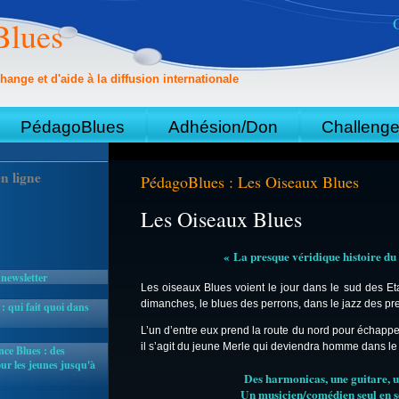
Blues
hange et d'aide à la diffusion internationale
PédagoBlues
Adhésion/Don
Challeng
n ligne
PédagoBlues : Les Oiseaux Blues
Les Oiseaux Blues
« La presque véridique histoire d
 newsletter
Les oiseaux Blues voient le jour dans le sud des Eta
dimanches, le blues des perrons, dans le jazz des pre
 qui fait quoi dans
L’un d’entre eux prend la route du nord pour échappe
il s’agit du jeune Merle qui deviendra homme dans le 
ce Blues : des
r les jeunes jusqu'à
Des harmonicas, une guitare, 
Un musicien/comédien seul en sc