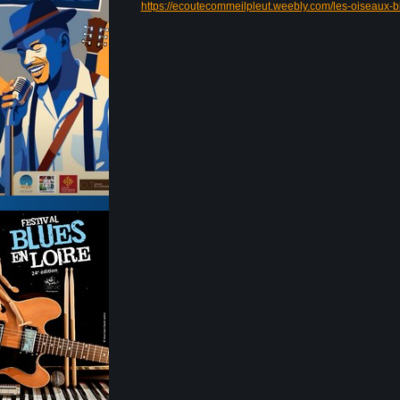
https://ecoutecommeilpleut.weebly.com/les-oiseaux-b