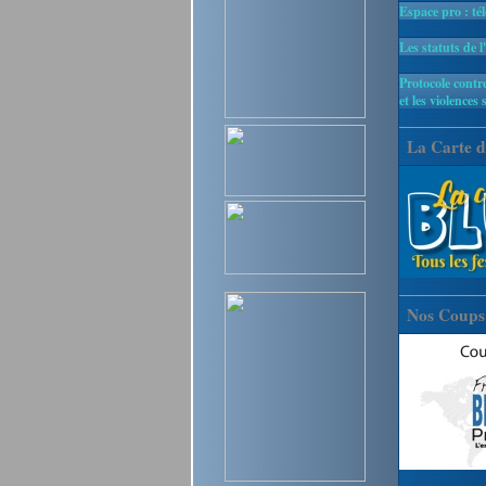
Espace pro : té
Les statuts de l
Protocole contre
et les violences 
La Carte d
Nos Coups