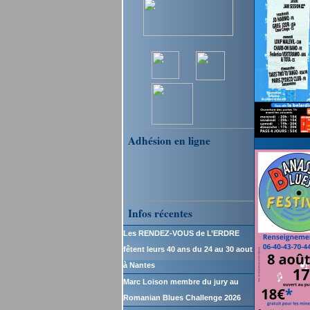
Adhésion en ligne
Infos récentes
Les RENDEZ-VOUS de L’ERDRE
fêtent leurs 40 ans du 24 au 30 aout
à Nantes
Marc Loison membre du jury au
Romanian Blues Challenge 2026