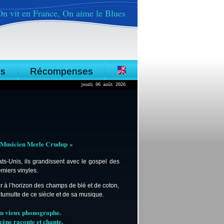
On vit en France, On aime le Blues
es
Récompenses
jeudi 06 août 2026
u Musicien Merle Crudup »
ts-Unis, ils grandissent avec le gospel des
miers vinyles.
r à l’horizon des champs de blé et de coton,
tumulte de ce siècle et de sa musique.
un vieux phonographe.
ène raconte et chante.