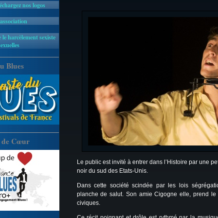
léchargez nos logos
'association
 le harcèlement sexiste
sexuelles
u Blues
 de Cœur
Le public est invité à entrer dans l’Histoire par une peti
noir du sud des Etats-Unis.
Dans cette société scindée par les lois ségrégat
planche de salut. Son amie Cigogne elle, prend le c
civiques.
Ce récit poignant et drôle est rythmé par la musiqu