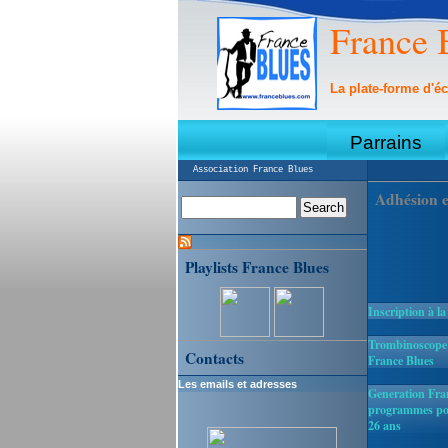
France 
La plate-forme d'éc
Parrains
Association France Blues
Adhésion e
Playlists France Blues
Inscription à la
Trombinoscope :
Contacts
France Blues
Les emails et adresses
Generation Fran
programmes pou
26 ans