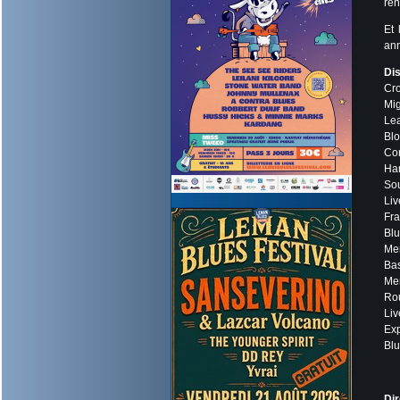
ren
Et 
ann
Di
Cro
Mig
Lea
Blo
Con
Ha
Sou
Liv
Fra
Blu
Me
Bas
Mer
Ro
Liv
Exp
Blu
Dir