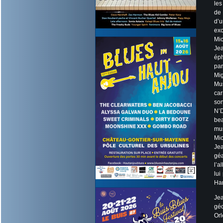
les
de
d’u
exc
Mi
Je
éph
pa
Mig
Mus
car
so
N’D
be
mu
Mic
Jea
géa
l’
lui
Har
Je
géo
Orl