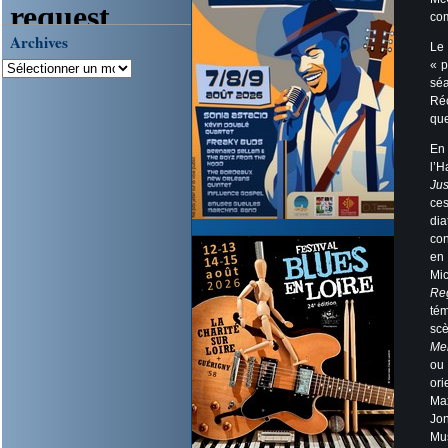
com
Archives
Le 
« p
séa
Réc
que
En 
l’H
Jus
ces
dia
con
en
Mic
Reg
tém
sc
Me
ou 
ori
Max
Jo
Mus