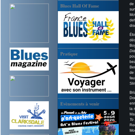
de 
Blues Hall Of Fame
sur
Mc
de
dis
Éto
déc
Boy
Di
Pratique
pou
bea
Ber
de 
fau
Sli
Bri
Do
Evènements à venir
enr
la 
Man
To
Re
Mo