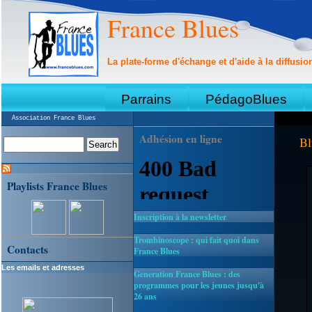
France Blues
La plate-forme d'échange et d'aide à la diffusio
Parrains
PédagoBlues
Association France Blues
Adhésion en ligne
Bl
Playlists France Blues
Inscription à la newsletter
Trombinoscope : qui fait quoi dans
Contacts
France Blues
Les emails et adresses
Generation France Blues : des
programmes pour les jeunes jusqu'à
26 ans