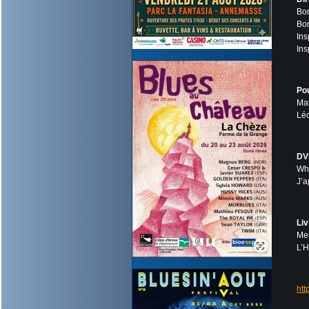
Bon
Bon
Ins
Ins
Pou
Man
Léo
DV
Wha
J’a
Liv
Mem
L’H
htt