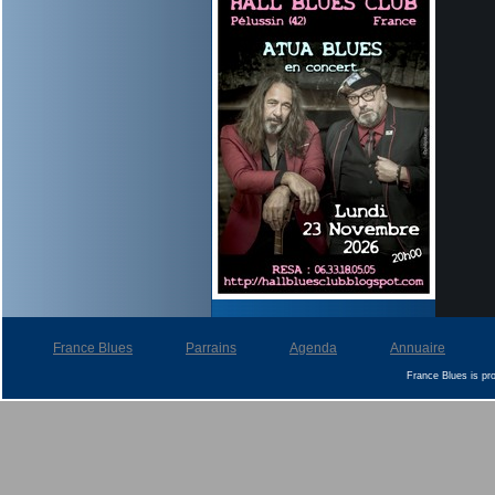
France Blues
Parrains
Agenda
Annuaire
France Blues is p