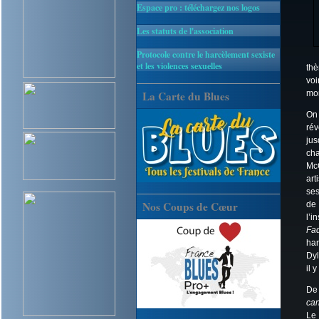
Espace pro : téléchargez nos logos
Les statuts de l'association
Protocole contre le harcèlement sexiste
et les violences sexuelles
thè
voi
La Carte du Blues
mon
On
ré
jus
ch
McC
art
ses
Nos Coups de Cœur
de
l’i
Fa
har
Dyl
il 
De 
ca
Le 