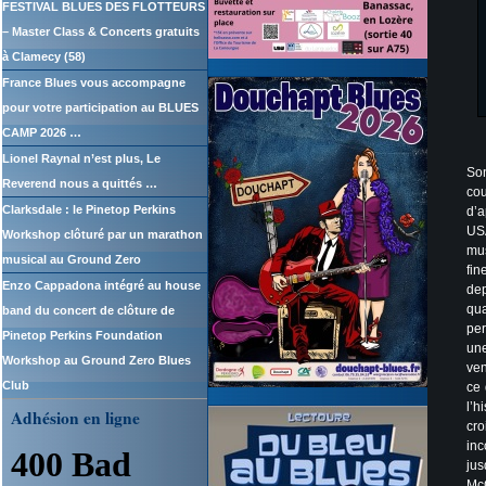
FESTIVAL BLUES DES FLOTTEURS
– Master Class & Concerts gratuits
à Clamecy (58)
France Blues vous accompagne
pour votre participation au BLUES
CAMP 2026 …
Lionel Raynal n’est plus, Le
Son
Reverend nous a quittés …
co
Clarksdale : le Pinetop Perkins
d’
USA
Workshop clôturé par un marathon
mus
musical au Ground Zero
fin
Enzo Cappadona intégré au house
dep
qu
band du concert de clôture de
per
Pinetop Perkins Foundation
une
Workshop au Ground Zero Blues
ven
Club
ce 
l’h
Adhésion en ligne
cro
inc
jus
McC