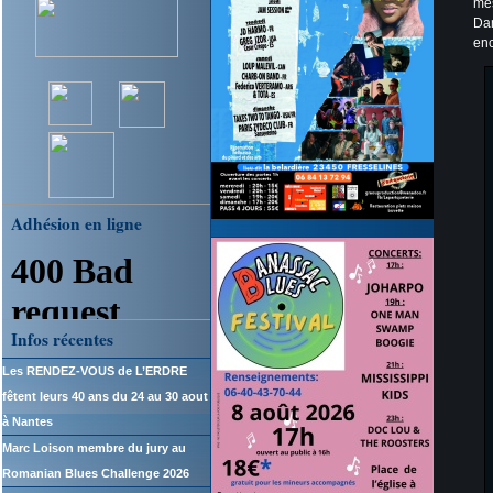
me
Dam
en
Adhésion en ligne
Infos récentes
Les RENDEZ-VOUS de L’ERDRE
fêtent leurs 40 ans du 24 au 30 aout
à Nantes
Marc Loison membre du jury au
Romanian Blues Challenge 2026