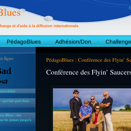
Blues
hange et d'aide à la diffusion internationale
PédagoBlues
Adhésion/Don
Challeng
n ligne
PédagoBlues : Conférence des Flyin’ S
Conférence des Flyin’ Sauce
 newsletter
 qui fait quoi dans
ce Blues : des
r les jeunes jusqu'à