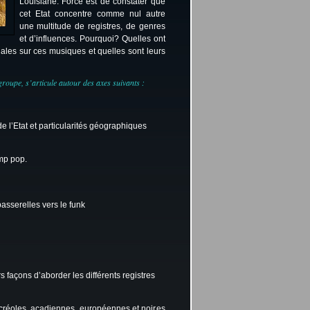
Louisiane. Force est de constater que
cet Etat concentre comme nul autre
une multitude de registres, de genres
et d’influences. Pourquoi? Quelles ont
iales sur ces musiques et quelles sont leurs
groupe, s’articule autour des axes suivants :
de l’Etat et particularités géographiques
mp pop.
asserelles vers le funk
rs façons d’aborder les différents registres
créoles, acadiennes, européennes et noires