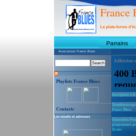
France 
La plate-forme d'éc
Parrains
Association France Blues
Adhésion e
Playlists France Blues
Inscription à la
Trombinoscope :
Contacts
France Blues
Les emails et adresses
Generation Fran
programmes pou
26 ans