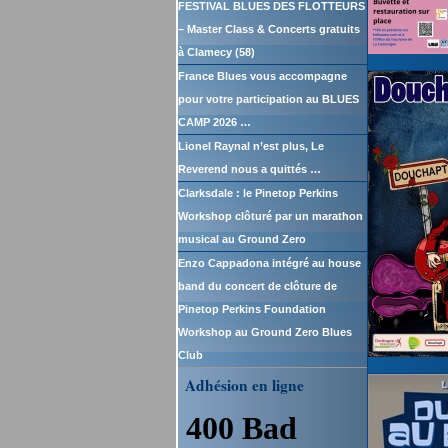
FESTIVAL BLUES DES FLOTTEURS
– Master Class & Concerts gratuits
à Clamecy (58)
France Blues vous accompagne
pour votre participation au BLUES
CAMP 2026 …
Lionel Raynal n’est plus, Le
Reverend nous a quittés …
Clarksdale : le Pinetop Perkins
Workshop clôturé par un marathon
musical au Ground Zero
Enzo Cappadona intégré au house
band du concert de clôture de
Pinetop Perkins Foundation
Workshop au Ground Zero Blues
Club
Adhésion en ligne