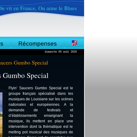
On vit en France, On aime le Blues
es
Récompenses
dimanche 09 août 2026
aucers Gumbo Special
rs Gumbo Special
Flyin’ Saucers Gumbo Special est le
groupe français spécialisé dans les
musiques de Louisiane sur les scènes
nationales et européennes. A la
demande de festivals et
d’établissements enseignant la
musique, ils mettent en place une
intervention dont la thématique est le
melting pot musical des musiques de