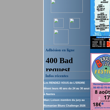
Adhésion en ligne
Infos récentes
Les RENDEZ-VOUS de L’ERDRE
fêtent leurs 40 ans du 24 au 30 aout
à Nantes
Marc Loison membre du jury au
Romanian Blues Challenge 2026