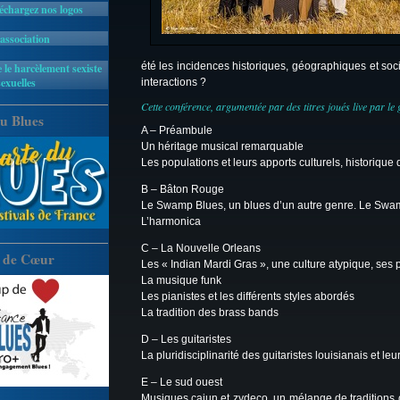
léchargez nos logos
'association
été les incidences historiques, géographiques et soc
 le harcèlement sexiste
sexuelles
interactions ?
Cette conférence, argumentée par des titres joués live par le 
u Blues
A – Préambule
Un héritage musical remarquable
Les populations et leurs apports culturels, historique 
B – Bâton Rouge
Le Swamp Blues, un blues d’un autre genre. Le Swa
L’harmonica
C – La Nouvelle Orleans
 de Cœur
Les « Indian Mardi Gras », une culture atypique, ses p
La musique funk
Les pianistes et les différents styles abordés
La tradition des brass bands
D – Les guitaristes
La pluridisciplinarité des guitaristes louisianais et leu
E – Le sud ouest
Musiques cajun et zydeco, un mélange de traditions 