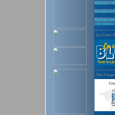
Espace pro : té
Les statuts de l
Protocole contre
et les violences 
La Carte d
Nos Coups