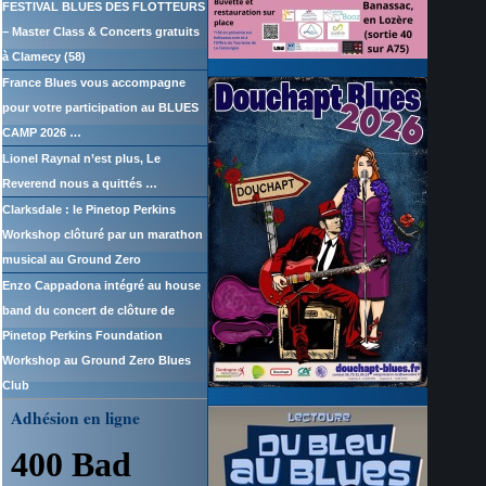
FESTIVAL BLUES DES FLOTTEURS
– Master Class & Concerts gratuits
à Clamecy (58)
France Blues vous accompagne
pour votre participation au BLUES
CAMP 2026 …
Lionel Raynal n’est plus, Le
Reverend nous a quittés …
Clarksdale : le Pinetop Perkins
Workshop clôturé par un marathon
musical au Ground Zero
Enzo Cappadona intégré au house
band du concert de clôture de
Pinetop Perkins Foundation
Workshop au Ground Zero Blues
Club
Adhésion en ligne