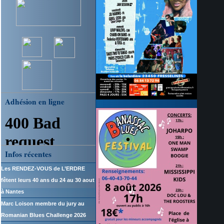
Adhésion en ligne
Infos récentes
Les RENDEZ-VOUS de L’ERDRE
fêtent leurs 40 ans du 24 au 30 aout
à Nantes
Marc Loison membre du jury au
Romanian Blues Challenge 2026