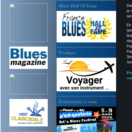
Blues Hall Of Fame
Dan
je 
ser
En
(pr
fes
réa
Fra
Pratique
Fra
3è
Soc
Po
co
Evènements à venir