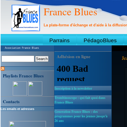
France Blues
La plate-forme d'échange et d'aide à la diffusio
Parrains
PédagoBlues
Association France Blues
Adhésion en ligne
Je
Playlists France Blues
Inscription à la newsletter
Trombinoscope : qui fait quoi dans
Contacts
France Blues
Les emails et adresses
Generation France Blues : des
programmes pour les jeunes jusqu'à
26 ans