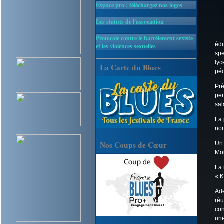
Espace pro : téléchargez nos logos
Les statuts de l'association
Protocole contre le harcèlement sexiste
édi
et les violences sexuelles
spe
lyc
La Carte du Blues
péd
Pr
pen
sal
La 
nom
Nos Coups de Cœur
Un 
Mon
La 
« K
Ade
réu
con
une