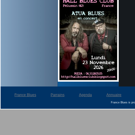
France Blues
Parrains
Agenda
Annuaire
France Blues is p