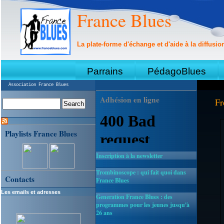
France Blues
La plate-forme d'échange et d'aide à la diffusio
Parrains
PédagoBlues
Association France Blues
Adhésion en ligne
Fr
Playlists France Blues
Inscription à la newsletter
Trombinoscope : qui fait quoi dans
Contacts
France Blues
Les emails et adresses
Generation France Blues : des
programmes pour les jeunes jusqu'à
26 ans