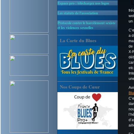
Espace pro : téléchargez nos logos
fr
Les statuts de l'association
web
un 
Protocole contre le harcèlement sexiste
et les violences sexuelles
C’e
a d
La Carte du Blues
mai
de 
X-R
déb
car
etc
Int
une
Nos Coups de Cœur
Avi
Bl
C’e
dan
nou
l’h
d’a
ail