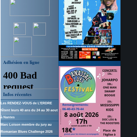
Adhésion en ligne
Infos récentes
Les RENDEZ-VOUS de L’ERDRE
fêtent leurs 40 ans du 24 au 30 aout
à Nantes
Marc Loison membre du jury au
Romanian Blues Challenge 2026