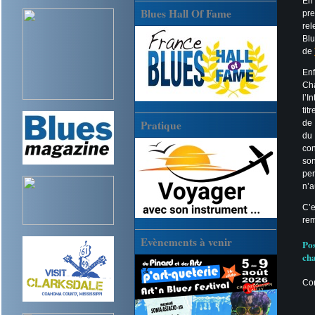
En
Blues Hall Of Fame
pre
rel
Blu
de
En
Ch
l’I
tit
Pratique
de 
du 
con
son
per
n’a
C’e
rem
Evènements à venir
Pos
ch
Con