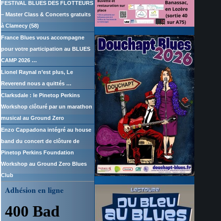
FESTIVAL BLUES DES FLOTTEURS
– Master Class & Concerts gratuits
à Clamecy (58)
France Blues vous accompagne
pour votre participation au BLUES
CAMP 2026 …
Lionel Raynal n’est plus, Le
Reverend nous a quittés …
Clarksdale : le Pinetop Perkins
Workshop clôturé par un marathon
musical au Ground Zero
Enzo Cappadona intégré au house
band du concert de clôture de
Pinetop Perkins Foundation
Workshop au Ground Zero Blues
Club
Adhésion en ligne