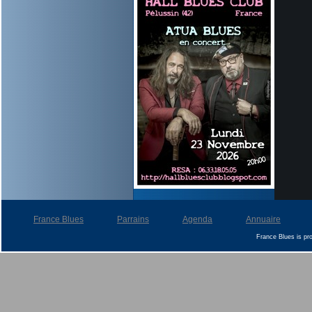
France Blues
Parrains
Agenda
Annuaire
France Blues is p