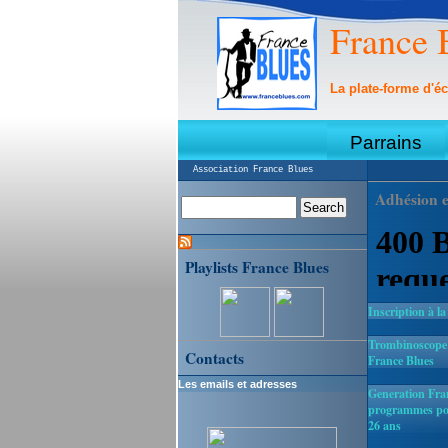
France 
La plate-forme d'éc
Parrains
Association France Blues
Adhésion e
Playlists France Blues
Inscription à la
Trombinoscope :
Contacts
France Blues
Les emails et adresses
Generation Fran
programmes pou
26 ans