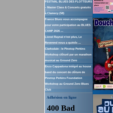
FESTIVAL BLUES DES FLOTTEURS
– Master Class & Concerts gratuits
à Clamecy (58)
France Blues vous accompagne
pour votre participation au BLUES
CAMP 2026 …
Lionel Raynal n’est plus, Le
Reverend nous a quittés …
Clarksdale : le Pinetop Perkins
Workshop clôturé par un marathon
musical au Ground Zero
Enzo Cappadona intégré au house
band du concert de clôture de
Pinetop Perkins Foundation
Workshop au Ground Zero Blues
Club
Adhésion en ligne