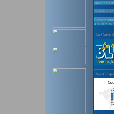
Espace pro : té
Les statuts de l
Protocole contre
et les violences 
La Carte d
Nos Coups