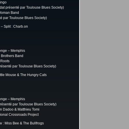
ingo
dat présenté par Toulouse Blues Society)
 Woman Band
té par Toulouse Blues Society)
 Split : Charb.on
lenge – Memphis
 Brothers Band
 Roots
résenté par Toulouse Blues Society)
ttle Mouse & The Hungry Cats
lenge – Memphis
résenté par Toulouse Blues Society)
en Dadoo & Matthieu Tomi
tional Crossroads Project
 : Miss Bee & The Bullfrogs