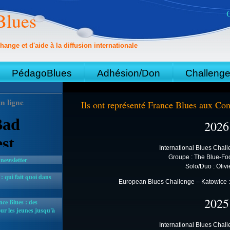
Blues
hange et d'aide à la diffusion internationale
PédagoBlues
Adhésion/Don
Challeng
n ligne
Ils ont représenté France Blues aux Co
2026
International Blues Chal
Groupe : The Blue-Fo
 newsletter
Solo/Duo : Olivie
 qui fait quoi dans
European Blues Challenge – Katowice 
2025
ce Blues : des
r les jeunes jusqu'à
International Blues Chal