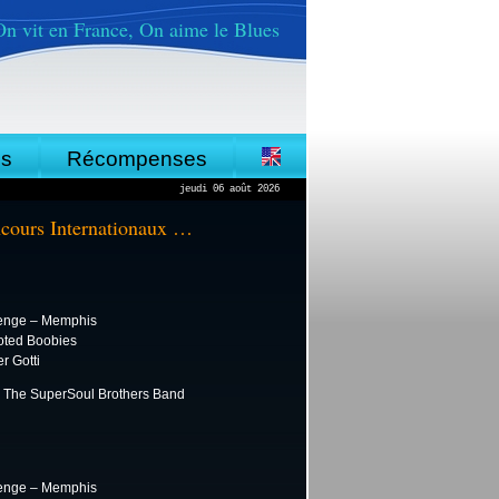
On vit en France, On aime le Blues
es
Récompenses
jeudi 06 août 2026
ncours Internationaux …
lenge – Memphis
oted Boobies
r Gotti
: The SuperSoul Brothers Band
lenge – Memphis