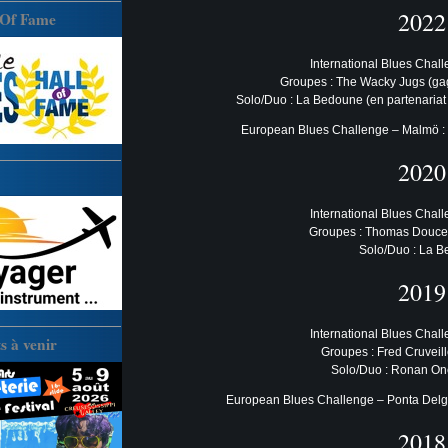
2022
 Of Fame
International Blues Chal
Groupes : The Wacky Jugs (ga
Solo/Duo : La Bedoune (en partenariat
European Blues Challenge – Malmö : 
2020
International Blues Chal
Groupes : Thomas Doucet
Solo/Duo : La 
2019
International Blues Chal
 à venir
Groupes : Fred Cruveil
Solo/Duo : Ronan O
European Blues Challenge – Ponta Delg
2018