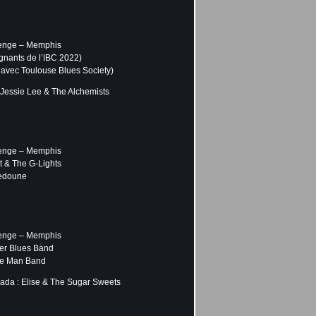
lenge – Memphis
gnants de l’IBC 2022)
 avec Toulouse Blues Society)
Jessie Lee & The Alchemists
lenge – Memphis
 & The G-Lights
Bedoune
lenge – Memphis
ler Blues Band
ne Man Band
ada : Elise & The Sugar Sweets