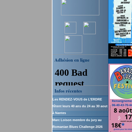
Adhésion en ligne
Infos récentes
Les RENDEZ-VOUS de L’ERDRE
fêtent leurs 40 ans du 24 au 30 aout
à Nantes
Marc Loison membre du jury au
Romanian Blues Challenge 2026