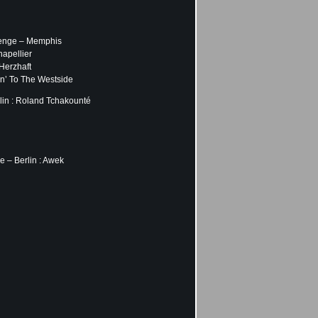
lenge – Memphis
apellier
Herzhaft
in’ To The Westside
lin : Roland Tchakounté
 – Berlin : Awek