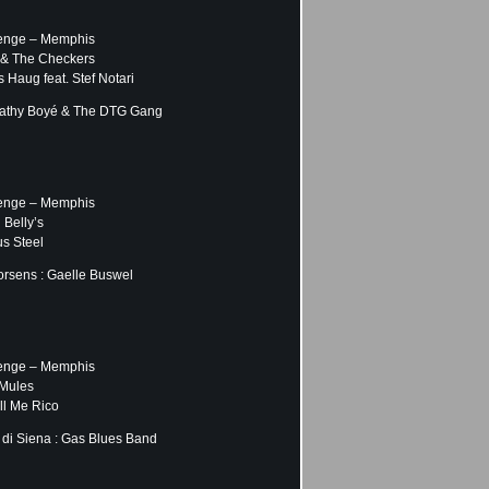
lenge – Memphis
o & The Checkers
 Haug feat. Stef Notari
 Kathy Boyé & The DTG Gang
lenge – Memphis
 Belly’s
us Steel
rsens : Gaelle Buswel
lenge – Memphis
 Mules
ll Me Rico
 di Siena : Gas Blues Band