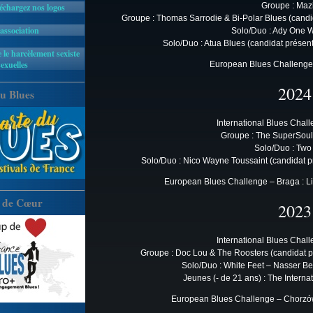
Groupe : Maz
léchargez nos logos
Groupe : Thomas Sarrodie & Bi-Polar Blues (candi
'association
Solo/Duo : Ady One
Solo/Duo : Atua Blues (candidat présen
 le harcèlement sexiste
sexuelles
European Blues Challenge –
2024
u Blues
International Blues Chal
Groupe : The SuperSoul
Solo/Duo : Two
Solo/Duo : Nico Wayne Toussaint (candidat p
European Blues Challenge – Braga : Li
 de Cœur
2023
International Blues Chal
Groupe : Doc Lou & The Roosters (candidat p
Solo/Duo : White Feet – Nasser B
Jeunes (- de 21 ans) : The Interna
European Blues Challenge – Chorzów