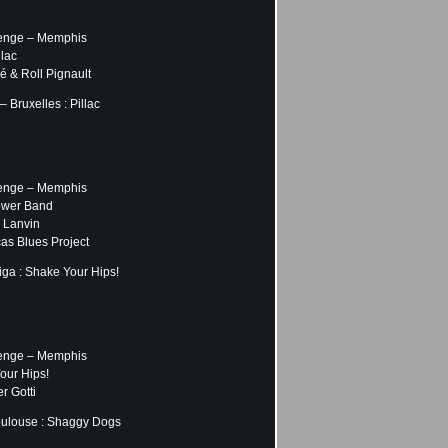
lenge – Memphis
llac
 & Roll Pignault
Bruxelles : Pillac
lenge – Memphis
ower Band
 Lanvin
cas Blues Project
ga : Shake Your Hips!
lenge – Memphis
our Hips!
r Gotti
oulouse : Shaggy Dogs