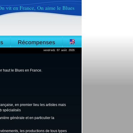
On vit en France, On aime le Blues
es
Récompenses
vendredi 07 août 2026
er haut le Blues en France.
nçaise, en premier lieu les artistes mais
eb spécialisés
ière générale et en particulier la
s événements, les productions de tous types