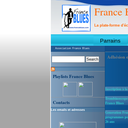
France 
La plate-forme d'éc
Parrains
Association France Blues
Adhésion e
Playlists France Blues
Inscription à la
Trombinoscope :
Contacts
France Blues
Les emails et adresses
Generation Fran
programmes pou
26 ans