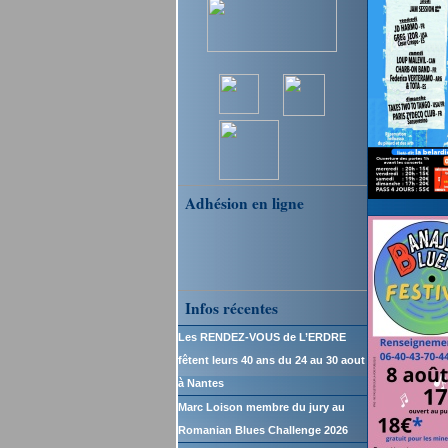
Adhésion en ligne
Infos récentes
Les RENDEZ-VOUS de L’ERDRE
fêtent leurs 40 ans du 24 au 30 aout
à Nantes
Marc Loison membre du jury au
Romanian Blues Challenge 2026