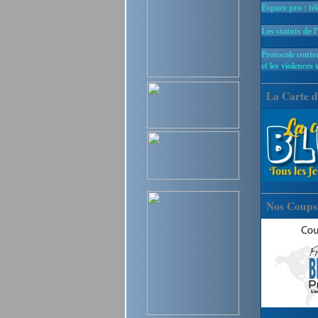
Espace pro : té
Les statuts de l
Protocole contre
et les violences 
La Carte d
Nos Coups