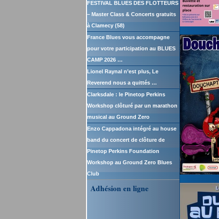
FESTIVAL BLUES DES FLOTTEURS
– Master Class & Concerts gratuits
à Clamecy (58)
France Blues vous accompagne
pour votre participation au BLUES
CAMP 2026 …
Lionel Raynal n’est plus, Le
Reverend nous a quittés …
Clarksdale : le Pinetop Perkins
Workshop clôturé par un marathon
musical au Ground Zero
Enzo Cappadona intégré au house
band du concert de clôture de
Pinetop Perkins Foundation
Workshop au Ground Zero Blues
Club
Adhésion en ligne