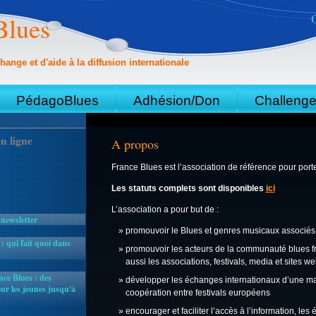
Blues
hange et d'aide à la diffusion internationale
PédagoBlues
Adhésion/Don
Challeng
n ligne
A propos
France Blues est l’association de référence pour port
Les statuts complets sont disponibles
ici
L’association a pour but de :
 newsletter
promouvoir le Blues et genres musicaux associés
 qui fait quoi dans
promouvoir les acteurs de la communauté blues fra
aussi les associations, festivals, media et sites w
ce Blues : des
développer les échanges internationaux d’une man
r les jeunes jusqu'à
coopération entre festivals européens
encourager et faciliter l’accès à l’information, le