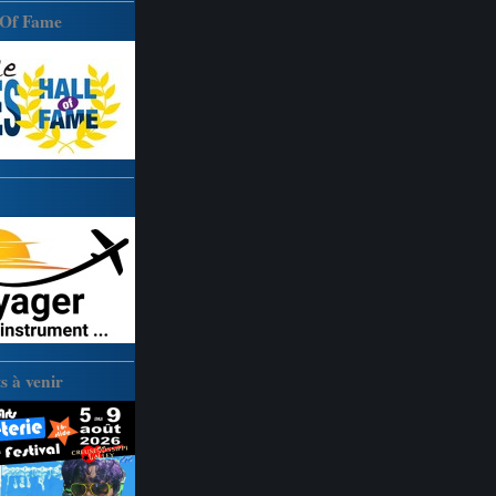
 Of Fame
 à venir